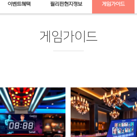
이벤트혜택
필리핀현지정보
게임가이드
게임가이드