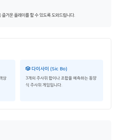
욱 즐거운 플레이를 할 수 있도록 도와드립니다.
🎲 다이사이 (Sic Bo)
 색상
3개의 주사위 합이나 조합을 예측하는 동양
식 주사위 게임입니다.