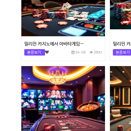
필리핀 카지노에서 아바타게임…
필리핀 카
본문보기
본문보기
04-08
2957