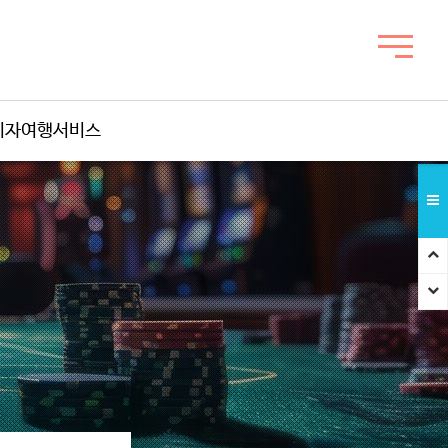
비자여행서비스