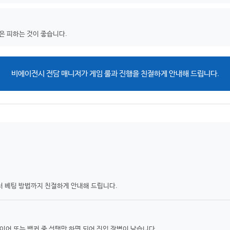
은 피하는 것이 좋습니다.
비에이전시 전담 매니저가 게임 룰과 진행을 친절하게 안내해 드립니다.
터 베팅 방법까지 친절하게 안내해 드립니다.
어 또는 뱅커 중 선택만 하면 되어 진입 장벽이 낮습니다.