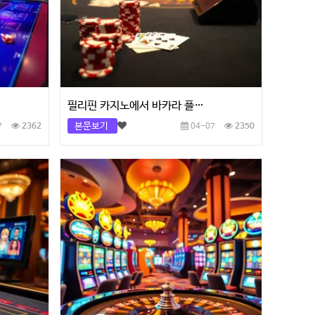
필리핀 카지노에서 바카라 플…
본문보기
7
2362
04-07
2350